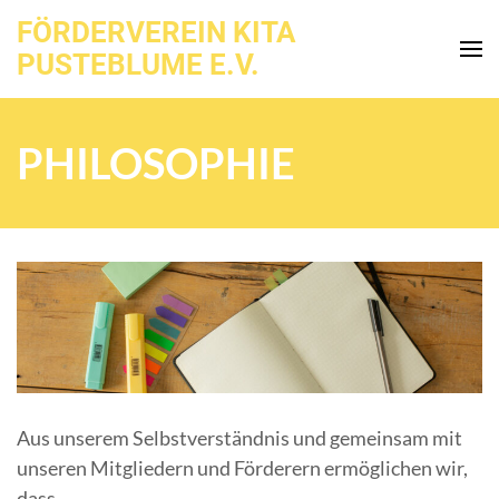
Zum
FÖRDERVEREIN KITA
Inhalt
PUSTEBLUME E.V.
springen
(Enter
drücken)
PHILOSOPHIE
Aus unserem Selbstverständnis und gemeinsam mit
unseren Mitgliedern und Förderern ermöglichen wir,
dass …